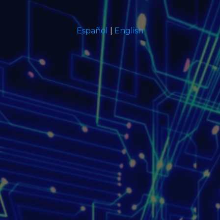
Español
|
English
tecnología
simplifica
vida
Smart Home, seguridad,
iluminación
audio
video
hogar
negocio